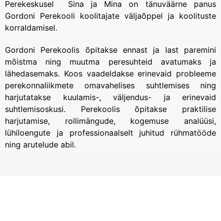
Perekeskusel Sina ja Mina on tänuväärne panus
Gordoni Perekooli koolitajate väljaõppel ja koolituste
korraldamisel.
Gordoni Perekoolis õpitakse ennast ja last paremini
mõistma ning muutma peresuhteid avatumaks ja
lähedasemaks. Koos vaadeldakse erinevaid probleeme
perekonnaliikmete omavahelises suhtlemises ning
harjutatakse kuulamis-, väljendus- ja erinevaid
suhtlemisoskusi. Perekoolis õpitakse praktilise
harjutamise, rollimängude, kogemuse analüüsi,
lühiloengute ja professionaalselt juhitud rühmatööde
ning arutelude abil.