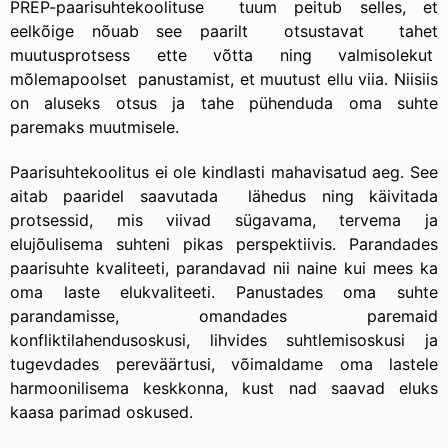
PREP-paarisuhtekoolituse tuum peitub selles, et
eelkõige nõuab see paarilt otsustavat tahet
muutusprotsess ette võtta ning valmisolekut
mõlemapoolset panustamist, et muutust ellu viia. Niisiis
on aluseks otsus ja tahe pühenduda oma suhte
paremaks muutmisele.
Paarisuhtekoolitus ei ole kindlasti mahavisatud aeg. See
aitab paaridel saavutada lähedus ning käivitada
protsessid, mis viivad sügavama, tervema ja
elujõulisema suhteni pikas perspektiivis. Parandades
paarisuhte kvaliteeti, parandavad nii naine kui mees ka
oma laste elukvaliteeti. Panustades oma suhte
parandamisse, omandades paremaid
konfliktilahendusoskusi, lihvides suhtlemisoskusi ja
tugevdades pereväärtusi, võimaldame oma lastele
harmoonilisema keskkonna, kust nad saavad eluks
kaasa parimad oskused.