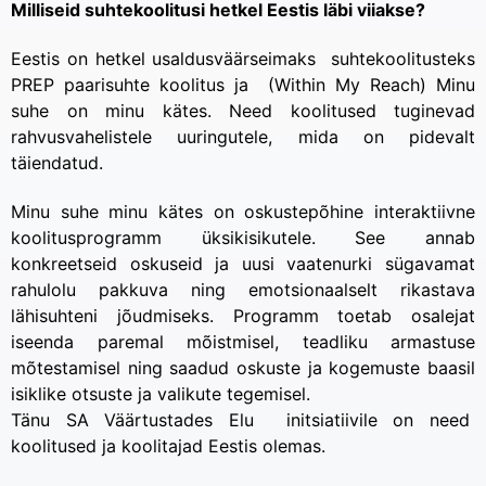
Milliseid suhtekoolitusi hetkel Eestis läbi viiakse?
Eestis on hetkel usaldusväärseimaks suhtekoolitusteks
PREP paarisuhte koolitus ja (Within My Reach) Minu
suhe on minu kätes. Need koolitused tuginevad
rahvusvahelistele uuringutele, mida on pidevalt
täiendatud.
Minu suhe minu kätes on oskustepõhine interaktiivne
koolitusprogramm üksikisikutele. See annab
konkreetseid oskuseid ja uusi vaatenurki sügavamat
rahulolu pakkuva ning emotsionaalselt rikastava
lähisuhteni jõudmiseks. Programm toetab osalejat
iseenda paremal mõistmisel, teadliku armastuse
mõtestamisel ning saadud oskuste ja kogemuste baasil
isiklike otsuste ja valikute tegemisel.
Tänu SA Väärtustades Elu initsiatiivile on need
koolitused ja koolitajad Eestis olemas.