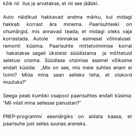
kõik nii ilus ja arvatakse, et nii see jääbki.
Auto näidikud hakkavad andma märku, kui midagi
hakkab korrast ära minema. Paarisuhteski on
ohumärgid, mis annavad teada, et midagi oleks vaja
korrastada. Autole minnakse esimesel võimalusel
remonti küsima. Paarisuhte mittetoimimise korral
hakatakse sageli üksteist süüdistama ja mõttetuid
seletusi otsima. Süüdlase otsimise asemel võiksime
endalt küsida: „Mis on see, mis meie suhtes enam ei
toimi? Mida mina saan selleks teha, et olukord
muutuks?”
Seega peab kumbki osapool paarisuhtes endalt küsima:
“Mil viisil mina sellesse panustan?”
PREP-programmi eesmärgiks on aidata kaasa, et
paarisuhe just selles suunas areneks.