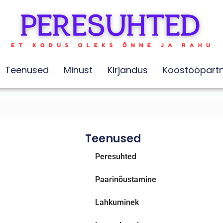
Teenused
Minust
Kirjandus
Koostööpartn
Teenused
Peresuhted
Paarinõustamine
Lahkuminek