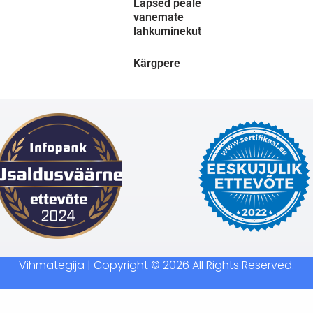
Lapsed peale
vanemate
lahkuminekut
Kärgpere
Vihmategija
| Copyright © 2026 All Rights Reserved.