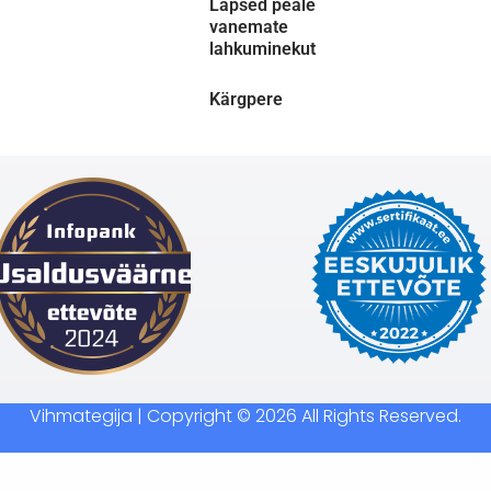
Lapsed peale
vanemate
lahkuminekut
Kärgpere
Vihmategija
| Copyright © 2026 All Rights Reserved.