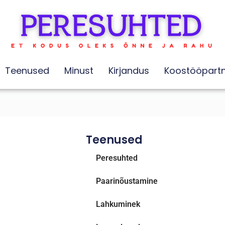
Teenused
Minust
Kirjandus
Koostööpartn
Teenused
Peresuhted
Paarinõustamine
Lahkuminek