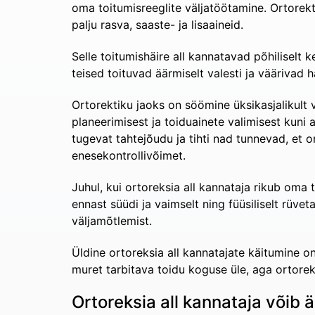
oma toitumisreeglite väljatöötamine. Ortorekt
palju rasva, saaste- ja lisaaineid.
Selle toitumishäire all kannatavad põhiliselt
teised toituvad äärmiselt valesti ja väärivad 
Ortorektiku jaoks on söömine üksikasjalikult v
planeerimisest ja toiduainete valimisest kun
tugevat tahtejõudu ja tihti nad tunnevad, et 
enesekontrollivõimet.
Juhul, kui ortoreksia all kannataja rikub oma t
ennast süüdi ja vaimselt ning füüsiliselt rüv
väljamõtlemist.
Üldine ortoreksia all kannatajate käitumine on
muret tarbitava toidu koguse üle, aga ortorek
Ortoreksia all kannataja võib 