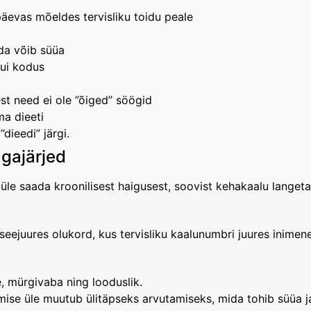
äevas mõeldes tervisliku toidu peale
da võib süüa
kui kodus
t need ei ole ’’õiged’’ söögid
ma dieeti
dieedi’’ järgi.
agajärjed
le saada kroonilisest haigusest, soovist kehakaalu langetad
seejuures olukord, kus tervisliku kaalunumbri juures inimen
, mürgivaba ning looduslik.
tumise üle muutub ülitäpseks arvutamiseks, mida tohib süüa 