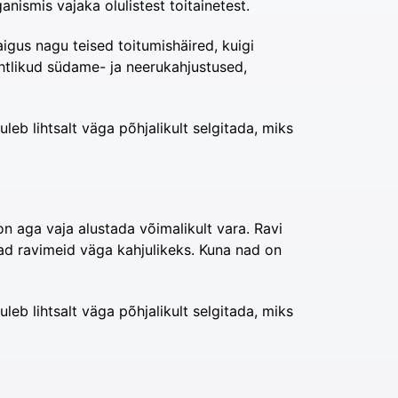
nismis vajaka olulistest toitainetest.
igus nagu teised toitumishäired, kuigi
uohtlikud südame- ja neerukahjustused,
leb lihtsalt väga põhjalikult selgitada, miks
on aga vaja alustada võimalikult vara. Ravi
ad ravimeid väga kahjulikeks. Kuna nad on
leb lihtsalt väga põhjalikult selgitada, miks