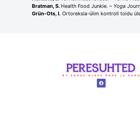
Bratman, S.
Health Food Junkie
.
–
Yoga Journ
Grün-Ots, I.
Ortoreksia-ülim kontroll toidu ül