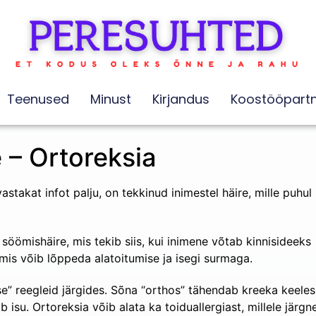
Teenused
Minust
Kirjandus
Koostööpartn
 – Ortoreksia
takat infot palju, on tekkinud inimestel häire, mille puhul
söömishäire, mis tekib siis, kui inimene võtab kinnisideeks
mis võib lõppeda alatoitumise ja isegi surmaga.
se” reegleid järgides. Sõna “orthos” tähendab kreeka keeles
 isu. Ortoreksia võib alata ka toiduallergiast, millele järgn