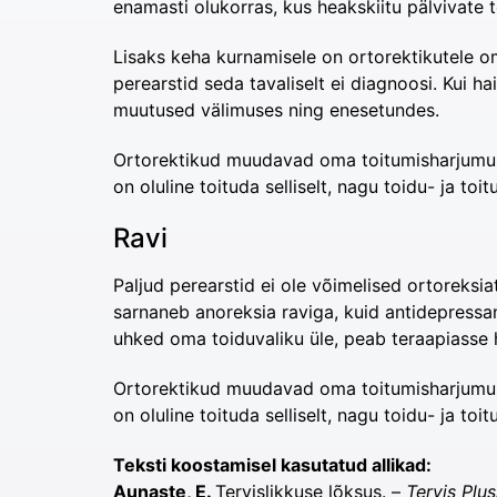
enamasti olukorras, kus heakskiitu pälvivate t
Lisaks keha kurnamisele on ortorektikutele o
perearstid seda tavaliselt ei diagnoosi. Kui h
muutused välimuses ning enesetundes.
Ortorektikud muudavad oma toitumisharjumusi su
on oluline toituda selliselt, nagu toidu- ja t
Ravi
Paljud perearstid ei ole võimelised ortoreksia
sarnaneb anoreksia raviga, kuid antidepress
uhked oma toiduvaliku üle, peab teraapiasse 
Ortorektikud muudavad oma toitumisharjumusi su
on oluline toituda selliselt, nagu toidu- ja t
Teksti koostamisel kasutatud allikad:
Aunaste, E.
Tervislikkuse lõksus. –
Tervis Plus