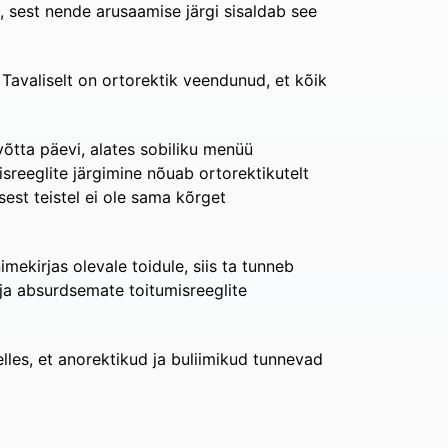
, sest nende arusaamise järgi sisaldab see
 Tavaliselt on ortorektik veendunud, et kõik
võtta päevi, alates sobiliku menüü
sreeglite järgimine nõuab ortorektikutelt
est teistel ei ole sama kõrget
mekirjas olevale toidule, siis ta tunneb
 ja absurdsemate toitumisreeglite
elles, et anorektikud ja buliimikud tunnevad