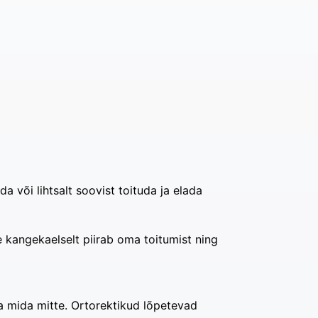
a või lihtsalt soovist toituda ja elada
e kangekaelselt piirab oma toitumist ning
ja mida mitte. Ortorektikud lõpetevad