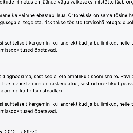
oitude nimetus on jäänud väga väikeseks, mistõttu jääb orga
mane ka vaimne ebastabiilsus. Ortoreksia on sama tõsine ha
aigusega ei tegeleta, riskitakse tõsiste tervisehäiretega: el
hteliselt kergemini kui anorektikud ja buliimikud, neile tu
oitumissoovitused õpetavad.
t diagnoosima, sest see ei ole ametlikult söömishäire. Ravi 
antide manustamine on raskendatud, sest ortorektikud peav
haarama ka toitumisteadlasi.
hteliselt kergemini kui anorektikud ja buliimikud, neile tu
oitumissoovitused õpetavad.
s
, 2012, lk 69-70