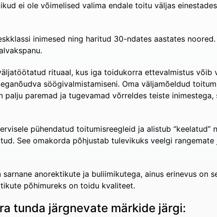
ikud ei ole võimelised valima endale toitu väljas einestades
 keskklassi inimesed ning haritud 30-ndates aastates noored.
halvakspanu.
äljatöötatud rituaal, kus iga toidukorra ettevalmistus võib 
i aeganõudva söögivalmistamiseni. Oma väljamõeldud toitumi
on palju paremad ja tugevamad võrreldes teiste inimestega, s
ervisele pühendatud toitumisreegleid ja alistub “keelatud” ni
etatud. See omakorda põhjustab tulevikuks veelgi rangemate
 sarnane anorektikute ja buliimikutega, ainus erinevus on s
tikute põhimureks on toidu kvaliteet.
ära tunda järgnevate märkide järgi: