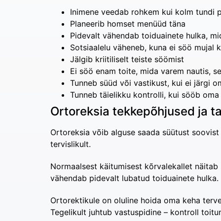
Inimene veedab rohkem kui kolm tundi p
Planeerib homset menüüd täna
Pidevalt vähendab toiduainete hulka, mi
Sotsiaalelu väheneb, kuna ei söö mujal 
Jälgib kriitiliselt teiste söömist
Ei söö enam toite, mida varem nautis, ses
Tunneb süüd või vastikust, kui ei järgi o
Tunneb täielikku kontrolli, kui sööb oma ’’
Ortoreksia tekkepõhjused ja t
Ortoreksia võib alguse saada süütust soovist ü
tervislikult.
Normaalsest käitumisest kõrvalekallet näitab 
vähendab pidevalt lubatud toiduainete hulka.
Ortorektikule on oluline hoida oma keha terve
Tegelikult juhtub vastuspidine – kontroll toi