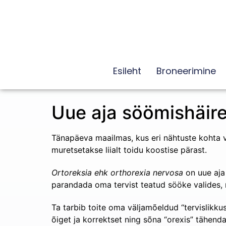
Esileht
Broneerimine
Uue aja söömishäire
Tänapäeva maailmas, kus eri nähtuste kohta vas
muretsetakse liialt toidu koostise pärast.
Ortoreksia ehk orthorexia nervosa
on uue aja 
parandada oma tervist teatud sööke valides, 
Ta tarbib toite oma väljamõeldud “tervislikku
õiget ja korrektset ning sõna “orexis” tähendab