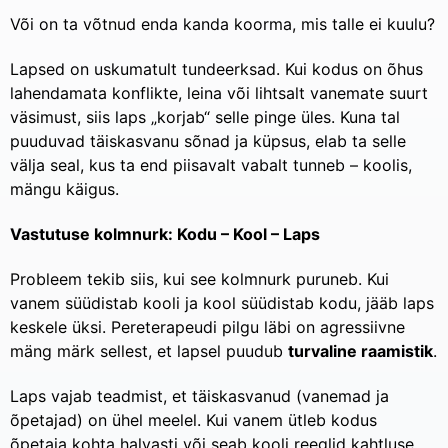
Või on ta võtnud enda kanda koorma, mis talle ei kuulu?
Lapsed on uskumatult tundeerksad. Kui kodus on õhus
lahendamata konflikte, leina või lihtsalt vanemate suurt
väsimust, siis laps „korjab“ selle pinge üles. Kuna tal
puuduvad täiskasvanu sõnad ja küpsus, elab ta selle
välja seal, kus ta end piisavalt vabalt tunneb – koolis,
mängu käigus.
Vastutuse kolmnurk: Kodu – Kool – Laps
Probleem tekib siis, kui see kolmnurk puruneb. Kui
vanem süüdistab kooli ja kool süüdistab kodu, jääb laps
keskele üksi. Pereterapeudi pilgu läbi on agressiivne
mäng märk sellest, et lapsel puudub
turvaline raamistik
.
Laps vajab teadmist, et täiskasvanud (vanemad ja
õpetajad) on ühel meelel. Kui vanem ütleb kodus
õpetaja kohta halvasti või seab kooli reeglid kahtluse