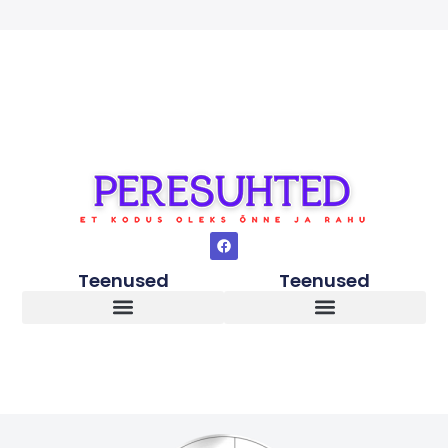
Teenused
Teenused
Lapsed peale vanemate lahkuminekut