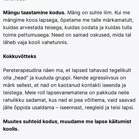
Mängu taastamine kodus.
Mäng on suhte liim. Kui me
mängime koos lapsega, õpetame me talle märkamatult,
kuidas arvestada teisega, kuidas oodata ja kuidas tulla
toime pettumusega. Need on samad oskused, mida tal
läheb vaja kooli vahetunnis.
Kokkuvõtteks
Pereterapeudina näen ma, et lapsed tahavad tegelikult
olla „head“ ja kuuluda gruppi. Nende agressiivsus on
märk sellest, et nad on kaotanud kontakti iseenda ja
teistega. Meie roll lapsevanematena on pakkuda neile
rahulikku sadamat, kus nad ei pea võitlema, vaid saavad
jälle õppida usaldama – iseennast, reegleid ja teisi lapsi.
Muutes suhteid kodus, muudame me lapse käitumist
koolis.