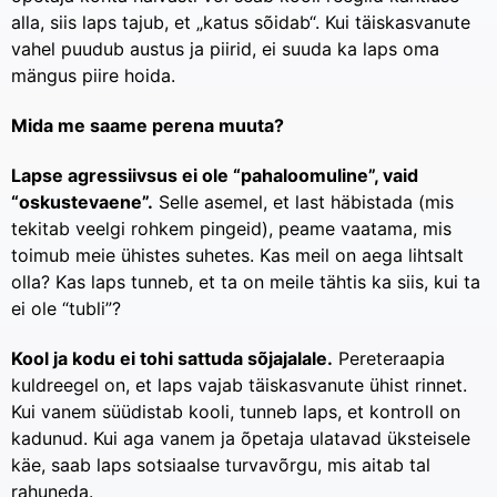
alla, siis laps tajub, et „katus sõidab“. Kui täiskasvanute
vahel puudub austus ja piirid, ei suuda ka laps oma
mängus piire hoida.
Mida me saame perena muuta?
Lapse agressiivsus ei ole “pahaloomuline”, vaid
“oskustevaene”.
Selle asemel, et last häbistada (mis
tekitab veelgi rohkem pingeid), peame vaatama, mis
toimub meie ühistes suhetes. Kas meil on aega lihtsalt
olla? Kas laps tunneb, et ta on meile tähtis ka siis, kui ta
ei ole “tubli”?
Kool ja kodu ei tohi sattuda sõjajalale.
Pereteraapia
kuldreegel on, et laps vajab täiskasvanute ühist rinnet.
Kui vanem süüdistab kooli, tunneb laps, et kontroll on
kadunud. Kui aga vanem ja õpetaja ulatavad üksteisele
käe, saab laps sotsiaalse turvavõrgu, mis aitab tal
rahuneda.