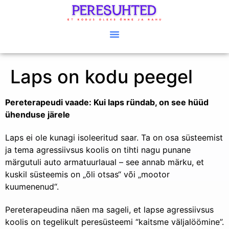
Laps on kodu peegel
Pereterapeudi vaade: Kui laps ründab, on see hüüd
ühenduse järele
Laps ei ole kunagi isoleeritud saar. Ta on osa süsteemist
ja tema agressiivsus koolis on tihti nagu punane
märgutuli auto armatuurlaual – see annab märku, et
kuskil süsteemis on „õli otsas“ või „mootor
kuumenenud“.
Pereterapeudina näen ma sageli, et lapse agressiivsus
koolis on tegelikult peresüsteemi “kaitsme väljalöömine”.