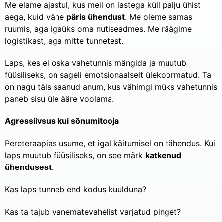
Me elame ajastul, kus meil on lastega küll palju ühist
aega, kuid vähe
päris ühendust
. Me oleme samas
ruumis, aga igaüks oma nutiseadmes. Me räägime
logistikast, aga mitte tunnetest.
Laps, kes ei oska vahetunnis mängida ja muutub
füüsiliseks, on sageli emotsionaalselt ülekoormatud. Ta
on nagu täis saanud anum, kus vähimgi müks vahetunnis
paneb sisu üle ääre voolama.
Agressiivsus kui sõnumitooja
Pereteraapias usume, et igal käitumisel on tähendus. Kui
laps muutub füüsiliseks, on see märk
katkenud
ühendusest
.
Kas laps tunneb end kodus kuulduna?
Kas ta tajub vanematevahelist varjatud pinget?