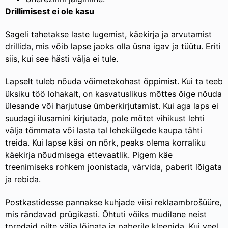
Drillimisest ei ole kasu
Sageli tahetakse laste lugemist, käekirja ja arvutamist
drillida, mis võib lapse jaoks olla üsna igav ja tüütu. Eriti
siis, kui see hästi välja ei tule.
Lapselt tuleb nõuda võimetekohast õppimist. Kui ta teeb
üksiku töö lohakalt, on kasvatuslikus mõttes õige nõuda
ülesande või harjutuse ümberkirjutamist. Kui aga laps ei
suudagi ilusamini kirjutada, pole mõtet vihikust lehti
välja tõmmata või lasta tal lehekülgede kaupa tähti
treida. Kui lapse käsi on nõrk, peaks olema korraliku
käekirja nõudmisega ettevaatlik. Pigem käe
treenimiseks rohkem joonistada, värvida, paberit lõigata
ja rebida.
Postkastidesse pannakse kuhjade viisi reklaambrošüüre,
mis rändavad prügikasti. Õhtuti võiks mudilane neist
toredaid pilte välja lõigata ja paberile kleepida. Kui veel