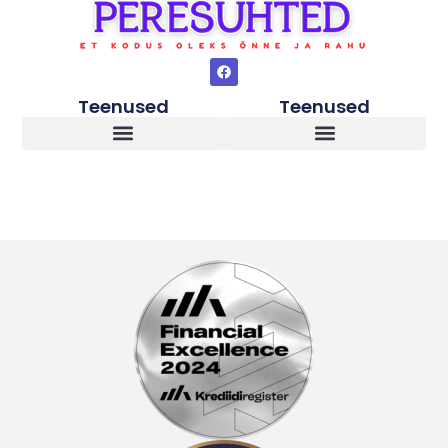
Teenused
Teenused
Lapsed peale vanemate lahkuminekut