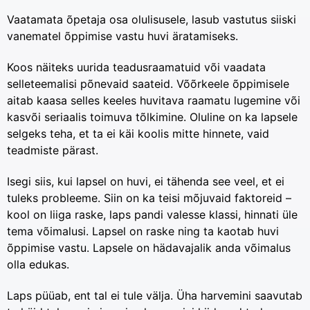
Vaatamata õpetaja osa olulisusele, lasub vastutus siiski
vanematel õppimise vastu huvi äratamiseks.
Koos näiteks uurida teadusraamatuid või vaadata
selleteemalisi põnevaid saateid. Võõrkeele õppimisele
aitab kaasa selles keeles huvitava raamatu lugemine või
kasvõi seriaalis toimuva tõlkimine. Oluline on ka lapsele
selgeks teha, et ta ei käi koolis mitte hinnete, vaid
teadmiste pärast.
Isegi siis, kui lapsel on huvi, ei tähenda see veel, et ei
tuleks probleeme. Siin on ka teisi mõjuvaid faktoreid –
kool on liiga raske, laps pandi valesse klassi, hinnati üle
tema võimalusi. Lapsel on raske ning ta kaotab huvi
õppimise vastu. Lapsele on hädavajalik anda võimalus
olla edukas.
Laps püüab, ent tal ei tule välja. Üha harvemini saavutab