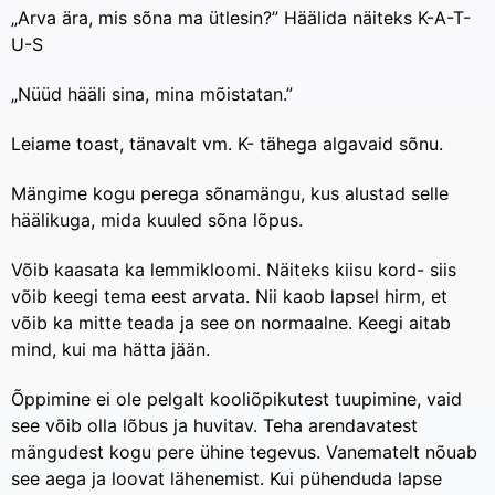
„Arva ära, mis sõna ma ütlesin?” Häälida näiteks K-A-T-
U-S
„Nüüd hääli sina, mina mõistatan.”
Leiame toast, tänavalt vm. K- tähega algavaid sõnu.
Mängime kogu perega sõnamängu, kus alustad selle
häälikuga, mida kuuled sõna lõpus.
Võib kaasata ka lemmikloomi. Näiteks kiisu kord- siis
võib keegi tema eest arvata. Nii kaob lapsel hirm, et
võib ka mitte teada ja see on normaalne. Keegi aitab
mind, kui ma hätta jään.
Õppimine ei ole pelgalt kooliõpikutest tuupimine, vaid
see võib olla lõbus ja huvitav. Teha arendavatest
mängudest kogu pere ühine tegevus. Vanematelt nõuab
see aega ja loovat lähenemist. Kui pühenduda lapse