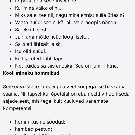
Lõpeta juba see virisemine.
Kui mina väike olin…
Miks sa ei tee nii, nagu mina ennist sulle ütlesin?
Vaata nüüd: see ei käi nii, vaid hoopis nõnda.
Sa eksid, sest…
Jah, aga mõtle nüüd loogiliselt…
Sa oled lihtsalt laisk.
Ise olid süüdi.
Küll sa oled tubli laps!
No, kuidas sa siis ei oska. See on ju nii lihtne.
Kooli mineku hommikud
Seitsmeaastane laps ei pea veel kõigega ise hakkama
saama. Nii lapsel kui õpetajal on ebameeldiv hoolitseda
asjade eest, mis tegelikult kuuluvad vanemate
kompetentsi:
hommikueine söödud;
hambad pestud;