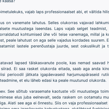
le kaasa?
metulekuks, vajab laps professionaalset abi, et vältida hi
us on vanemate lahutus. Selles olukorras vajavad lahkum
lsete muutustega iseendas. Laps vajab selget teadmist, 
raldatud kohtumised ühe või teise vanemaga, millal ja ku
st, peale lahutust on aga selle vajadus kordades suurem. 
tamist lastele perenõustaja juurde, sest oskuslikult ja 
aatavad lapsed täiskasvanute poole, kas nemad saavad 
iirad. Ei saa rasket olukorda eitada, saab aga anda kin
si perioodil jätkata igapäevaseid harjumuspäraseid rutii
a teadmine, et elu läheb edasi ka peale muutunud olukorda.
rinev. See sõltub varasemate kaotuste või muutustega toi
d inimese elus juba eelnevalt, seda raskem on ootamatu m
iga. Alati see aga ei õnnestu. Siis on vaja professionaalset 
ule toime oma igapäevaste kohustustega, elutähtsad funktsi