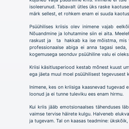
isoleerunud. Tabavalt ütles üks raske kaotus
märk sellest, et rohkem enam ei suuda kaotus
Psüühilises kriisis olev inimene vajab eelk
Nõuandmine ja lohutamine siin ei aita. Meele
raskust ja ta hakkab ka ise mõistma, mis te
professionaalse abiga ei anna tagasi seda,
kogemusega seonduv psüühiline valu ei oleks
Kriisi käsitlusperiood kestab mõnest kuust u
ega jäeta muul moel psüühilisest tegevusest 
Inimene, kes on kriisiga kaasnevad tugevad e
loonud ja ei tunne tuleviku ees enam hirmu.
Kui kriis jääb emotsionaalses tähenduses lä
vaimse tervise häirete kulgu. Halveneb elukva
ja tugevam. Tal on kaasas teadmine: ükskõik,