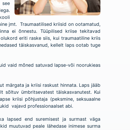
b see
dega.
kooli
mine jmt. Traumaatilised kriisid on ootamatud,
nna ei õnnestu. Tüüpilised kriise tekitavad
ord eriti raske siis, kui traumaatiline kriis
hedased täiskasvanud, kellelt laps ootab tuge
 kuid vaid mõned satuvad lapse-või noorukieas
 märgata ja kriisi raskust hinnata. Laps jääb
ult sõltuv ümbritsevatest täiskasvanutest. Kui
apse kriisi põhjustaja (peksmine, seksuaalne
ukid vajavd professionaalset abi.
 ka lapsed end suremisest ja surmast väga
orukid muutuvad peale lähedase inimese surma