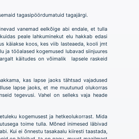
lisemaid tagasipöördumatuid tagajärgi.
inevad vanemad eelkõige abi endale, et tulla
kuidas peale lahkuminekut elu hakkab edasi
s käiakse koos, kes viib lasteaeda, kooli jmt
Elu ja tööalased kogemused lubavad siinjuures
targalt käitudes on võimalik lapsele raskeid
hakkama, kas lapse jaoks tähtsad vajadused
dluse lapse jaoks, et me muutunud olukorras
nseid tegevusi. Vahel on selleks vaja heade
metuleku kogemusest ja hetkeolukorrast. Mida
uutusega toime tulla. Mõned inimesed läbivad
abi. Kui ei õnnestu tasakaalu kiiresti taastada,
oonid on häiritud, ta on nagu muust maailmast