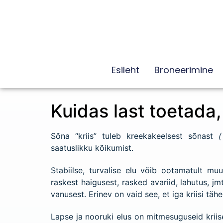
Esileht
Broneerimine
Kuidas last toetada,
Sõna “kriis” tuleb kreekakeelsest sõnast
(
saatuslikku kõikumist.
Stabiilse, turvalise elu võib ootamatult m
raskest haigusest, rasked avariid, lahutus, 
vanusest. Erinev on vaid see, et iga kriisi tä
Lapse ja nooruki elus on mitmesuguseid kriise