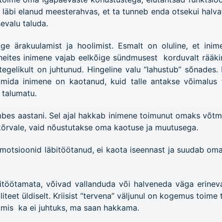
e läbi elanud meesterahvas, et ta tunneb enda otsekui halv
evalu taluda.
õige ärakuulamist ja hoolimist. Esmalt on oluline, et in
heites inimene vajab eelkõige sündmusest korduvalt rääki
gelikult on juhtunud. Hingeline valu “lahustub” sõnades
 mida inimene on kaotanud, kuid talle antakse võimalus t
 talumatu.
mbes aastani. Sel ajal hakkab inimene toimunut omaks võtma.
kõrvale, vaid nõustutakse oma kaotuse ja muutusega.
motsioonid läbitöötanud, ei kaota iseennast ja suudab oma
bitöötamata, võivad vallanduda või halveneda väga erinev
liteet üldiselt. Kriisist “tervena” väljunul on kogemus toim
 mis ka ei juhtuks, ma saan hakkama.