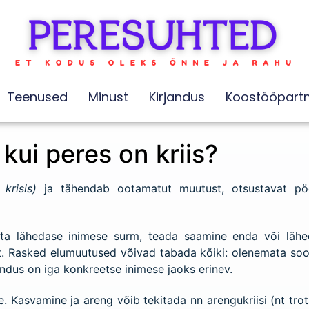
Teenused
Minust
Kirjandus
Koostööpartn
 kui peres on kriis?
 krisis)
ja tähendab ootamatut muutust, otsustavat pöö
uuta lähedase inimese surm, teada saamine enda või läh
jmt. Rasked elumuutused võivad tabada kõiki: olenemata soo
hendus on iga konkreetse inimese jaoks erinev.
. Kasvamine ja areng võib tekitada nn arengukriisi (nt trot