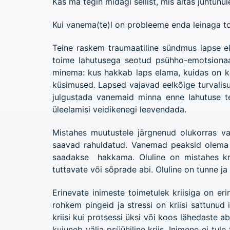
Kas ma tegin midagi sellist, mis aitas juhtunu
Kui vanema(te)l on probleeme enda leinaga toi
Teine raskem traumaatiline sündmus lapse el
toime lahutusega seotud psühho-emotsionaa
minema: kus hakkab laps elama, kuidas on kor
küsimused. Lapsed vajavad eelkõige turvalisu
julgustada vanemaid minna enne lahutuse tea
üleelamisi veidikenegi leevendada.
Mistahes muutustele järgnenud olukorras v
saavad rahuldatud. Vanemad peaksid olema s
saadakse hakkama. Oluline on mistahes krii
tuttavate või sõprade abi. Oluline on tunne j
Erinevate inimeste toimetulek kriisiga on e
rohkem pingeid ja stressi on kriisi sattunu
kriisi kui protsessi üksi või koos lähedaste ab
kujuneb välja psüühiline kriis. Inimene ei t