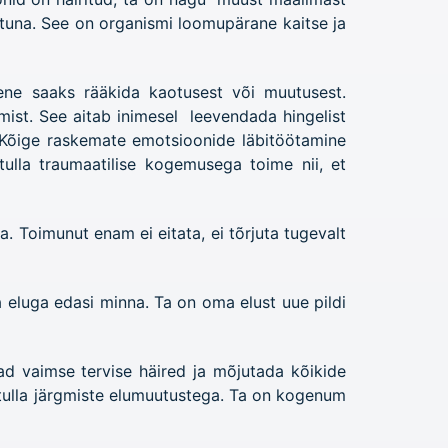
atuna. See on organismi loomupärane kaitse ja
imene saaks rääkida kaotusest või muutusest.
mist. See aitab inimesel leevendada hingelist
. Kõige raskemate emotsioonide läbitöötamine
ulla traumaatilise kogemusega toime nii, et
 Toimunut enam ei eitata, ei tõrjuta tugevalt
 eluga edasi minna. Ta on oma elust uue pildi
ad vaimse tervise häired ja mõjutada kõikide
e tulla järgmiste elumuutustega. Ta on kogenum