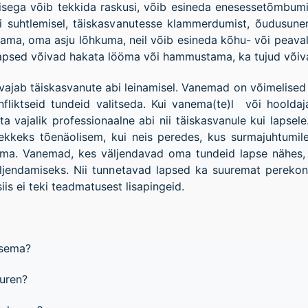
isega võib tekkida raskusi, võib esineda enesessetõmbumist
usi suhtlemisel, täiskasvanutesse klammerdumist, õudusune
tama, oma asju lõhkuma, neil võib esineda kõhu- või peaval
psed võivad hakata lööma või hammustama, ka tujud võivad
vajab täiskasvanute abi leinamisel. Vanemad on võimelised su
liktseid tundeid valitseda. Kui vanema(te)l või hooldaja(
ata vajalik professionaalne abi nii täiskasvanule kui lap
tekkeks tõenäolisem, kui neis peredes, kus surmajuhtumile
ema. Vanemad, kes väljendavad oma tundeid lapse nähes, 
jendamiseks. Nii tunnetavad lapsed ka suuremat perekonna
iis ei teki teadmatusest lisapingeid.
tsema?
suren?