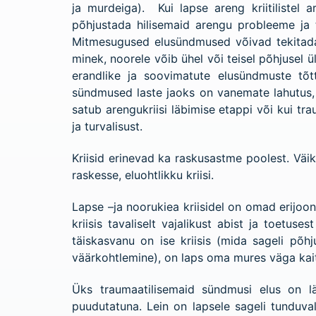
ja murdeiga). Kui lapse areng kriitilistel 
põhjustada hilisemaid arengu probleeme ja t
Mitmesugused elusündmused võivad tekitada k
minek, noorele võib ühel või teisel põhjusel 
erandlike ja soovimatute elusündmuste tõtt
sündmused laste jaoks on vanemate lahutus, h
satub arengukriisi läbimise etappi või kui t
ja turvalisust.
Kriisid erinevad ka raskusastme poolest. Väi
raskesse, eluohtlikku kriisi.
Lapse –ja noorukiea kriisidel on omad erijoo
kriisis tavaliselt vajalikust abist ja toetus
täiskasvanu on ise kriisis (mida sageli põh
väärkohtlemine), on laps oma mures väga kai
Üks traumaatilisemaid sündmusi elus on l
puudutatuna. Lein on lapsele sageli tunduva