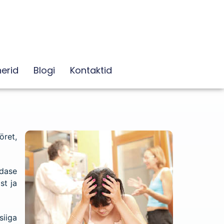
erid
Blogi
Kontaktid
ret,
edase
st ja
siiga