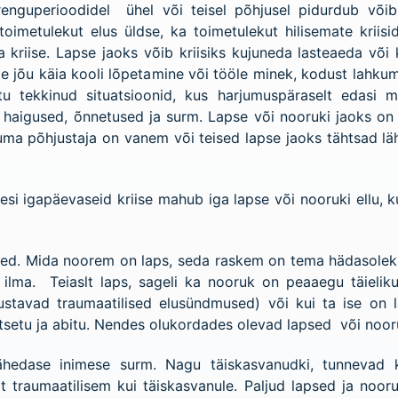
arenguperioodidel ühel või teisel põhjusel pidurdub või
oimetulekut elus üldse, ka toimetulekut hilisemate kriisi
riise. Lapse jaoks võib kriisiks kujuneda lasteaeda või 
üle jõu käia kooli lõpetamine või tööle minek, kodust lahku
u tekkinud situatsioonid, kus harjumuspäraselt edasi mi
aigused, õnnetused ja surm. Lapse või nooruki jaoks on oluk
rauma põhjustaja on vanem või teised lapse jaoks tähtsad lä
kesi igapäevaseid kriise mahub iga lapse või nooruki ellu,
ned. Mida noorem on laps, seda raskem on tema hädasolekut
est ilma. Teiaslt laps, sageli ka nooruk on peaaegu täielik
justavad traumaatilised elusündmused) või kui ta ise on l
tsetu ja abitu. Nendes olukordades olevad lapsed või noor
ähedase inimese surm. Nagu täiskasvanudki, tunnevad
lt traumaatilisem kui täiskasvanule. Paljud lapsed ja no