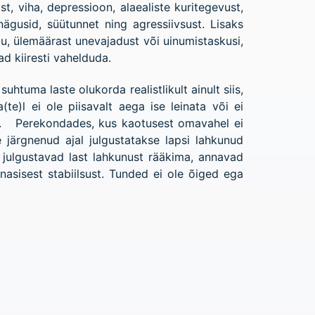
, viha, depressioon, alaealiste kuritegevust,
nägusid, süütunnet ning agressiivsust. Lisaks
u, ülemäärast unevajadust või uinumistaskusi,
 kiiresti vahelduda.
htuma laste olukorda realistlikult ainult siis,
te)l ei ole piisavalt aega ise leinata või ei
sele. Perekondades, kus kaotusest omavahel ei
 järgnenud ajal julgustatakse lapsi lahkunud
julgustavad last lahkunust rääkima, annavad
sisest stabiilsust. Tunded ei ole õiged ega