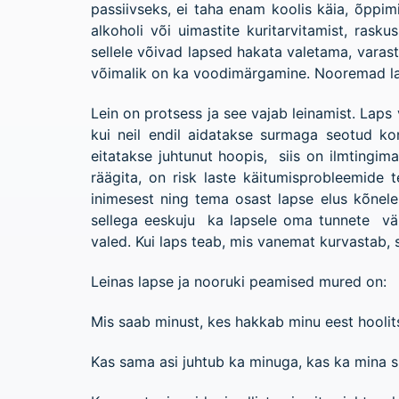
passiivseks, ei taha enam koolis käia, õppim
alkoholi või uimastite kuritarvitamist, rask
sellele võivad lapsed hakata valetama, varas
võimalik on ka voodimärgamine. Nooremad la
Lein on protsess ja see vajab leinamist. Laps 
kui neil endil aidatakse surmaga seotud konf
eitatakse juhtunut hoopis, siis on ilmtingim
räägita, on risk laste käitumisprobleemide 
inimesest ning tema osast lapse elus kõnel
sellega eeskuju ka lapsele oma tunnete väl
valed. Kui laps teab, mis vanemat kurvastab, s
Leinas lapse ja nooruki peamised mured on:
Mis saab minust, kes hakkab minu eest hooli
Kas sama asi juhtub ka minuga, kas ka mina 