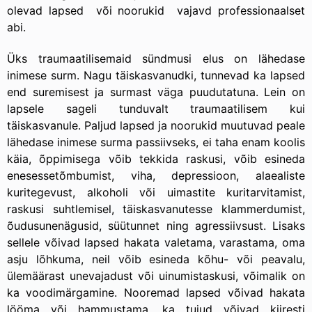
olevad lapsed või noorukid vajavd professionaalset
abi.
Üks traumaatilisemaid sündmusi elus on lähedase
inimese surm. Nagu täiskasvanudki, tunnevad ka lapsed
end suremisest ja surmast väga puudutatuna. Lein on
lapsele sageli tunduvalt traumaatilisem kui
täiskasvanule. Paljud lapsed ja noorukid muutuvad peale
lähedase inimese surma passiivseks, ei taha enam koolis
käia, õppimisega võib tekkida raskusi, võib esineda
enesessetõmbumist, viha, depressioon, alaealiste
kuritegevust, alkoholi või uimastite kuritarvitamist,
raskusi suhtlemisel, täiskasvanutesse klammerdumist,
õudusunenägusid, süütunnet ning agressiivsust. Lisaks
sellele võivad lapsed hakata valetama, varastama, oma
asju lõhkuma, neil võib esineda kõhu- või peavalu,
ülemäärast unevajadust või uinumistaskusi, võimalik on
ka voodimärgamine. Nooremad lapsed võivad hakata
lööma või hammustama, ka tujud võivad kiiresti