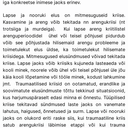
iga konkreetse inimese jaoks erinev.
Lapse ja nooruki elus on mitmesuguseid kriise.
Kasvamine ja areng võib tekitada nn arengukriisi (nt
trotsiiga ja murdeiga). Kui lapse areng kriitilistel
arenguperioodidel ühel või teisel põhjusel pidurdub
võib see põhjustada hilisemaid arengu probleeme ja
toimetulekut elus üldse, ka toimetulekut hilisemate
kriisidega. Mitmesugused elusündmused võivad tekitada
kriise. Lapse jaoks võib kriisiks kujuneda lasteaeda või
kooli minek, noorele võib ühel või teisel põhjusel üle jõu
käia kooli lõpetamine või tööle minek, kodust lahkumine
jmt. Traumaatilised kriisid on ootamatud, erandlike ja
soovimatute elusündmuste tõttu tekkinud situatsioonid,
kus harjumuspäraselt edasi minna ei õnnestu. Tüüpilised
kriise tekitavad sündmused laste jaoks on vanemate
lahutus, haigused, õnnetused ja surm. Lapse või nooruki
jaoks on olukord eriti raske siis, kui traumaatiline kriis
satub arengukriisi läbimise etappi või kui trauma