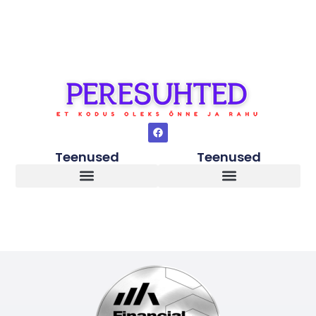
Teenused
Teenused
Lapsed peale vanemate lahkuminekut