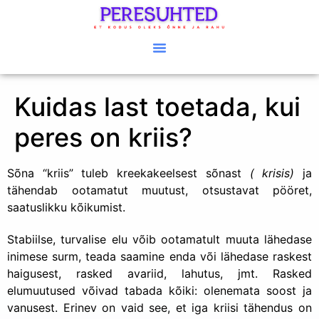
Kuidas last toetada, kui
peres on kriis?
Sõna “kriis” tuleb kreekakeelsest sõnast
( krisis)
ja
tähendab ootamatut muutust, otsustavat pööret,
saatuslikku kõikumist.
Stabiilse, turvalise elu võib ootamatult muuta lähedase
inimese surm, teada saamine enda või lähedase raskest
haigusest, rasked avariid, lahutus, jmt. Rasked
elumuutused võivad tabada kõiki: olenemata soost ja
vanusest. Erinev on vaid see, et iga kriisi tähendus on