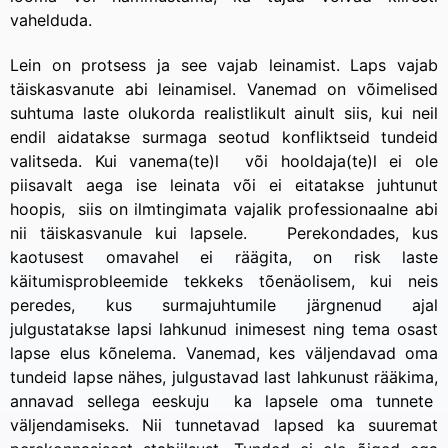
vahelduda.
Lein on protsess ja see vajab leinamist. Laps vajab
täiskasvanute abi leinamisel. Vanemad on võimelised
suhtuma laste olukorda realistlikult ainult siis, kui neil
endil aidatakse surmaga seotud konfliktseid tundeid
valitseda. Kui vanema(te)l või hooldaja(te)l ei ole
piisavalt aega ise leinata või ei eitatakse juhtunut
hoopis, siis on ilmtingimata vajalik professionaalne abi
nii täiskasvanule kui lapsele. Perekondades, kus
kaotusest omavahel ei räägita, on risk laste
käitumisprobleemide tekkeks tõenäolisem, kui neis
peredes, kus surmajuhtumile järgnenud ajal
julgustatakse lapsi lahkunud inimesest ning tema osast
lapse elus kõnelema. Vanemad, kes väljendavad oma
tundeid lapse nähes, julgustavad last lahkunust rääkima,
annavad sellega eeskuju ka lapsele oma tunnete
väljendamiseks. Nii tunnetavad lapsed ka suuremat