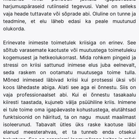
harjumuspäraseid rutiinseid tegevusi. Vahel on selleks
vaja heade tuttavate või sõprade abi. Oluline on tunne ja
teadmine, et elu läheb edasi ka peale muutunud
olukorda.
Erinevate inimeste toimetulek kriisiga on erinev. See
sõltub varasemate kaotuste või muutustega toimetuleku
kogemusest ja hetkeolukorrast. Mida rohkem pingeid ja
stressi on kriisi sattunud inimese elus juba eelnevalt,
seda raskem on ootamatu muutusega toime tulla.
Mõned inimesed läbivad kriisi kui protsessi üksi või
koos lähedaste abiga. Alati see aga ei õnnestu. Siis on
vaja professionaalset abi. Kui ei õnnestu tasakaalu
kiiresti taastada, kujuneb välja psüühiline kriis. Inimene
ei tule toime oma igapäevaste kohustustega, elutähtsad
funktsioonid on häiritud, ta on nagu muust maailmast
isoleerunud. Tabavalt ütles üks raske kaotuse läbi
elanud meesterahvas, et ta tunneb enda otsekui