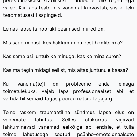
perekonnasisest stabiilsust. Tunded ei ole õiged ega
valed. Kui laps teab, mis vanemat kurvastab, siis ei teki
teadmatusest lisapingeid.
Leinas lapse ja nooruki peamised mured on:
Mis saab minust, kes hakkab minu eest hoolitsema?
Kas sama asi juhtub ka minuga, kas ka mina suren?
Kas ma tegin midagi sellist, mis aitas juhtunule kaasa?
Kui vanema(te)l on probleeme enda leinaga
toimetulekuks, vajab laps professionaalset abi, et
vältida hilisemaid tagasipöördumatuid tagajärgi.
Teine raskem traumaatiline sündmus lapse elus on
vanemate lahutus. Selles olukorras vajavad
lahkuminevad vanemad eelkõige abi endale, et tulla
toime lahutusega seotud psühho-emotsionaalsete