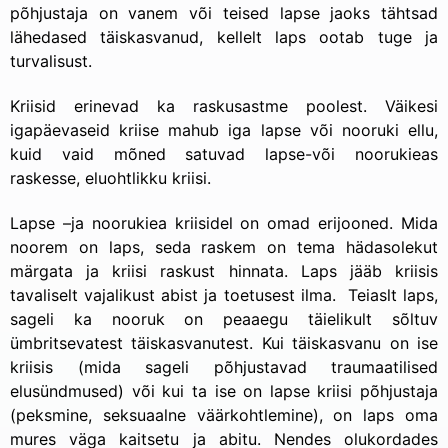
põhjustaja on vanem või teised lapse jaoks tähtsad
lähedased täiskasvanud, kellelt laps ootab tuge ja
turvalisust.
Kriisid erinevad ka raskusastme poolest. Väikesi
igapäevaseid kriise mahub iga lapse või nooruki ellu,
kuid vaid mõned satuvad lapse-või noorukieas
raskesse, eluohtlikku kriisi.
Lapse –ja noorukiea kriisidel on omad erijooned. Mida
noorem on laps, seda raskem on tema hädasolekut
märgata ja kriisi raskust hinnata. Laps jääb kriisis
tavaliselt vajalikust abist ja toetusest ilma. Teiaslt laps,
sageli ka nooruk on peaaegu täielikult sõltuv
ümbritsevatest täiskasvanutest. Kui täiskasvanu on ise
kriisis (mida sageli põhjustavad traumaatilised
elusündmused) või kui ta ise on lapse kriisi põhjustaja
(peksmine, seksuaalne väärkohtlemine), on laps oma
mures väga kaitsetu ja abitu. Nendes olukordades