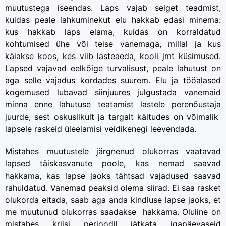
muutustega iseendas. Laps vajab selget teadmist,
kuidas peale lahkuminekut elu hakkab edasi minema:
kus hakkab laps elama, kuidas on korraldatud
kohtumised ühe või teise vanemaga, millal ja kus
käiakse koos, kes viib lasteaeda, kooli jmt küsimused.
Lapsed vajavad eelkõige turvalisust, peale lahutust on
aga selle vajadus kordades suurem. Elu ja tööalased
kogemused lubavad siinjuures julgustada vanemaid
minna enne lahutuse teatamist lastele perenõustaja
juurde, sest oskuslikult ja targalt käitudes on võimalik
lapsele raskeid üleelamisi veidikenegi leevendada.
Mistahes muutustele järgnenud olukorras vaatavad
lapsed täiskasvanute poole, kas nemad saavad
hakkama, kas lapse jaoks tähtsad vajadused saavad
rahuldatud. Vanemad peaksid olema siirad. Ei saa rasket
olukorda eitada, saab aga anda kindluse lapse jaoks, et
me muutunud olukorras saadakse hakkama. Oluline on
mistahes kriisi perioodil jätkata igapäevaseid