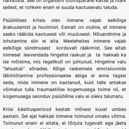
halvatuna. See on organismi loomupärane kaitse ja märk
sellest, et rohkem enam ei suuda kaotusevalu taluda.
Psüühilises kriisis olev inimene vajab eelkõige
ärakuulamist ja hoolimist. Esmalt on oluline, et inimene
saaks rääkida kaotusest või muutusest. Nõuandmine ja
lohutamine siin ei aita. Meeleheites inimene vajab
eelkõige sündmusest korduvalt rääkimist. See aitab
inimesel leevendada hingelist raskust ja ta hakkab ka
ise mõistma, mis tegelikult on juhtunud. Hingeline valu
“lahustub” sõnades. Kõige raskemate emotsioonide
läbitöötamine professionaalse abiga ei anna tagasi
seda, mida inimene on kaotanud, kuid talle antakse
võimalus tulla traumaatilise kogemusega toime nii, et
kogemusega seonduv psüühiline valu ei oleks talumatu.
Kriisi käsitlusperiood kestab mõnest kuust umbes
aastani. Sel ajal hakkab inimene toimunut omaks võtma.
Toimunut enam ei eitata, ei tõrjuta tugevalt ega jäeta