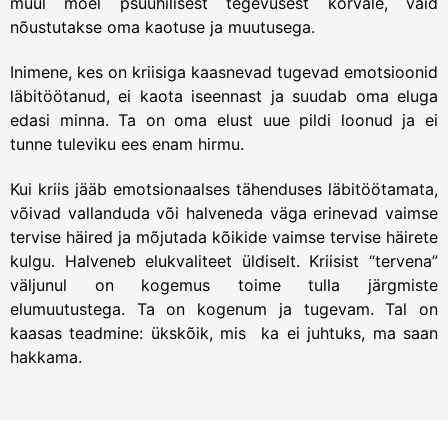
muul moel psüühilisest tegevusest kõrvale, vaid
nõustutakse oma kaotuse ja muutusega.
Inimene, kes on kriisiga kaasnevad tugevad emotsioonid
läbitöötanud, ei kaota iseennast ja suudab oma eluga
edasi minna. Ta on oma elust uue pildi loonud ja ei
tunne tuleviku ees enam hirmu.
Kui kriis jääb emotsionaalses tähenduses läbitöötamata,
võivad vallanduda või halveneda väga erinevad vaimse
tervise häired ja mõjutada kõikide vaimse tervise häirete
kulgu. Halveneb elukvaliteet üldiselt. Kriisist “tervena”
väljunul on kogemus toime tulla järgmiste
elumuutustega. Ta on kogenum ja tugevam. Tal on
kaasas teadmine: ükskõik, mis ka ei juhtuks, ma saan
hakkama.